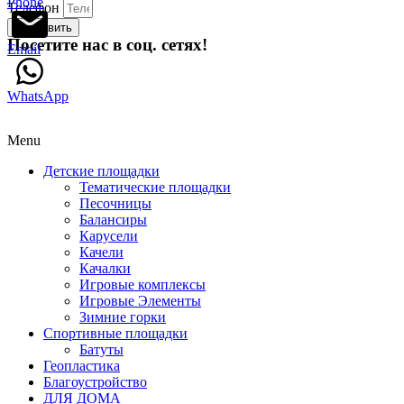
Phone
Телефон
Отправить
Посетите нас в соц. сетях!
Email
WhatsApp
Menu
Детские площадки
Тематические площадки
Песочницы
Балансиры
Карусели
Качели
Качалки
Игровые комплексы
Игровые Элементы
Зимние горки
Спортивные площадки
Батуты
Геопластика
Благоустройство
ДЛЯ ДОМА