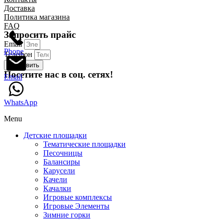
Доставка
Политика магазина
FAQ
Запросить прайс
Email
Phone
Телефон
Отправить
Посетите нас в соц. сетях!
Email
WhatsApp
Menu
Детские площадки
Тематические площадки
Песочницы
Балансиры
Карусели
Качели
Качалки
Игровые комплексы
Игровые Элементы
Зимние горки