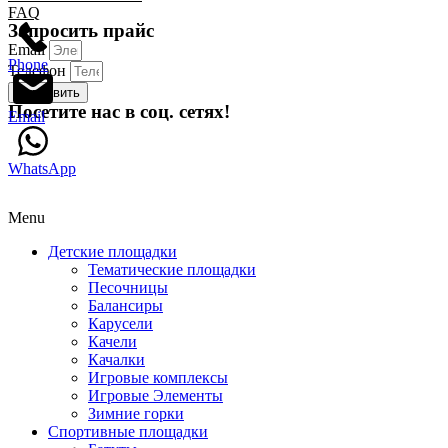
FAQ
Запросить прайс
Email
Phone
Телефон
Отправить
Посетите нас в соц. сетях!
Email
WhatsApp
Menu
Детские площадки
Тематические площадки
Песочницы
Балансиры
Карусели
Качели
Качалки
Игровые комплексы
Игровые Элементы
Зимние горки
Спортивные площадки