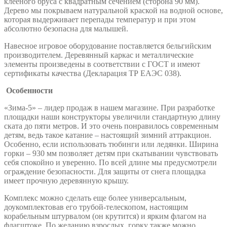
клееного бруса с квадратным сечением (сторона 90 мм).
Дерево мы покрываем натуральной краской на водной основе,
которая выдерживает перепады температур и при этом
абсолютно безопасна для малышей.
Навесное игровое оборудование поставляется бельгийским
производителем. Деревянный каркас и металлические
элементы произведены в соответствии с ГОСТ и имеют
сертификаты качества (Декларация ТР ЕАЭС 038).
Особенности
«Зима-5» – лидер продаж в нашем магазине. При разработке
площадки наши конструкторы увеличили стандартную длину
ската до пяти метров. И это очень понравилось современным
детям, ведь такое катание – настоящий зимний аттракцион.
Особенно, если использовать тюбинги или ледянки. Ширина
горки – 930 мм позволяет детям при скатывании чувствовать
себя спокойно и уверенно. По всей длине мы предусмотрели
ограждение безопасности. Для защиты от снега площадка
имеет прочную деревянную крышу.
Комплекс можно сделать еще более универсальным,
доукомплектовав его трубой-телескопом, настоящим
корабельным штурвалом (он крутится) и ярким флагом на
флагштоке. По желанию взрослых, горку также можно